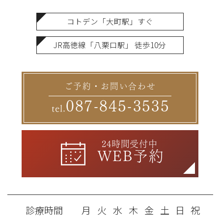
コトデン「大町駅」すぐ
JR高徳線「八栗口駅」 徒歩10分
ご予約・お問い合わせ
087-845-3535
tel.
24時間受付中
WEB予約
診療時間
月
火
水
木
金
土
日
祝