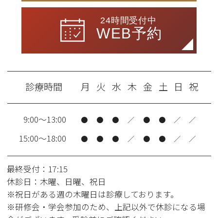
24時間受付中
WEB予約
診療時間
月
火
水
木
金
土
日
祝
9:00～13:00
●
●
●
／
●
●
／
／
15:00～18:00
●
●
●
／
●
●
／
／
最終受付：17:15
休診日：木曜、日曜、祝日
※祝日がある週の木曜日は診療しております。
※研修会・学会参加のため、上記以外で休診になる場